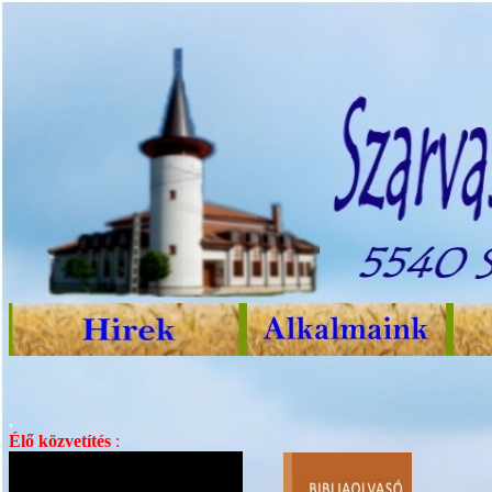
.
Élő közvetítés
: